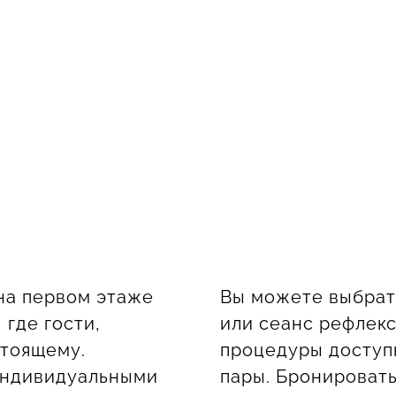
на первом этаже
Вы можете выбрат
 где гости,
или сеанс рефлекс
стоящему.
процедуры доступн
индивидуальными
пары. Бронироват