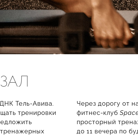
ЗАЛ
 ДНК Тель-Авива.
Через дорогу от н
сещать тренировки
фитнес-клуб
Space
редложить
просторный тренаж
х тренажерных
до 11 вечера по б