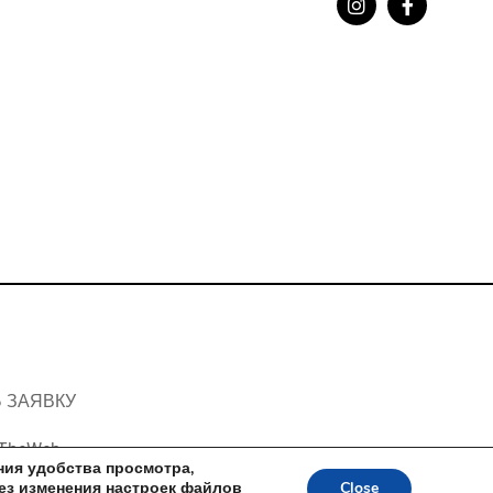
 ЗАЯВКУ
TheWeb
ния удобства просмотра,
без изменения настроек файлов
Close