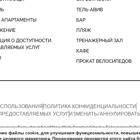
ЛЬ
ТЕЛЬ-АВИВ
И АПАРТАМЕНТЫ
БАР
ЖЕНИЕ
ПЛЯЖ
ЦИЯ О ДОСТУПНОСТИ
ТРЕНАЖЕРНЫЙ ЗАЛ
АВЛЯЕМЫХ УСЛУГ
КАФЕ
Ы
ПРОКАТ ВЕЛОСИПЕДОВ
ИСПОЛЬЗОВАНИЯ
ПОЛИТИКА КОНФИДЕНЦИАЛЬНОСТИ
РЕДОСТАВЛЯЕМЫХ УСЛУГ​
ИЗМЕНИТЬ/АННУЛИРОВАТЬ
енома, Тель-Авив” |
oNline Web Fonts
| Site by
Telavivian
&
By
нние файлы cookie, для улучшения функциональности, повыше
и целевого маркетинга. Продолжение просмотра этого сайта 