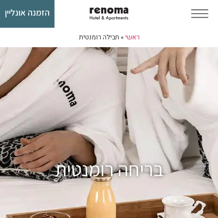
הזמנה אונליין​
ראשי
»
חבילה רומנטית​
בריחה רומנטית