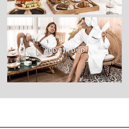
סוויט אנד ספא