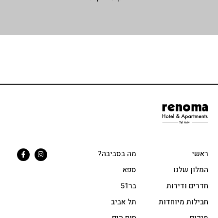
מה בסביבה?
לנו
ספא
דירות
בר51
מיוחדות
תל אביב
חוף הים