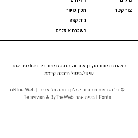
ר
מכון כושר
בית קפה
השכרת אופניים
ת נגישות
תקנון אתר והזמנות
מדיניות פרטיות
מפת אתר
שינוי/ביטול הזמנה קיימת
 הזכויות שמורות למלון רנומה תל אביב. |
oNline Web
Fonts
| בניית אתר:
ByTheWeb
&
Telavivian