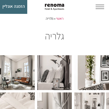
הזמנה אונליין​
ראשי
»
גלריה
גלריה