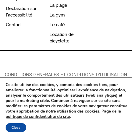
La plage
Déclaration sur
l’accessibilité
La gym
Contact
Le café
Location de
bicyclette
CONDITIONS GÉNÉRALES ET CONDITIONS D’UTILISATION
POLITIQUE DE CONFIDENTIALITÉ
Ce site utilise des cookies, y compris des cookies tiers, pour
DÉCLARATION SUR L’ACCESSIBILITÉ​
améliorer la fonctionnalité, optimiser l'expérience de navigation,
analyser le comportement des utilisateurs (web analytique) et
MODIFICATION/ANNULATION DE RÉSERVATIONS
pour le marketing ciblé. Continuer à naviguer sur ce site sans
modifier les paramètres de cookies de votre navigateur constitue
© Tous droits réservés ‘Renoma Hotel TLV’. |
oNline Web
votre approbation de notre utilisation des cookies.
Page de la
Fonts
| Site by
Telavivian
&
ByTheWeb
politique de confidentialité du site
.
Close